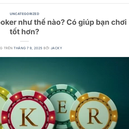
UNCATEGORIZED
ker như thế nào? Có giúp bạn chơi
tốt hơn?
NG TRÊN
THÁNG 7 9, 2025
BỞI
JACKY