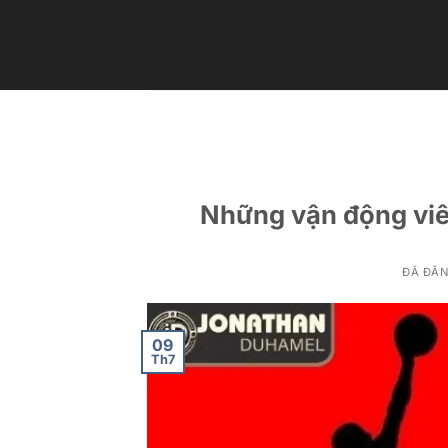
Chuyển
đến
nội
dung
Những vận động viê
ĐÃ ĐĂ
09
Th7