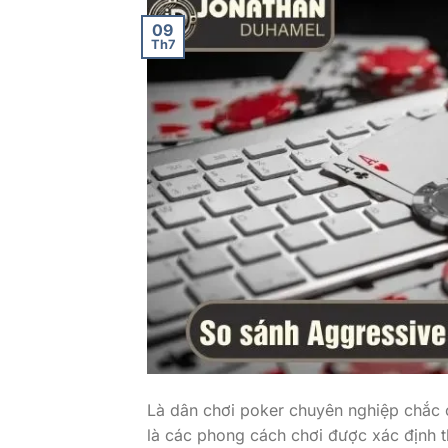
09
Th7
Là dân chơi poker chuyên nghiệp chắc c
là các phong cách chơi được xác định t