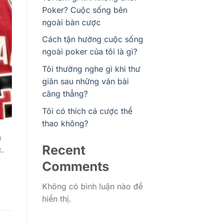
Poker? Cuộc sống bên
ngoài bàn cược
Cách tận hưởng cuộc sống
ngoài poker của tôi là gì?
Tôi thường nghe gì khi thư
giãn sau những ván bài
căng thẳng?
Tôi có thích cá cược thể
thao không?
h
Recent
c.
Comments
Không có bình luận nào để
hiển thị.