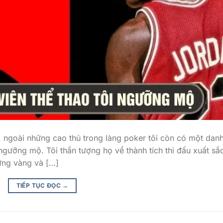
 ngoài những cao thủ trong làng poker tôi còn có một dan
ngưỡng mộ. Tôi thần tượng họ về thành tích thi đấu xuất sắ
vững vàng và […]
TIẾP TỤC ĐỌC
→