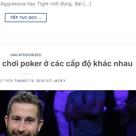
 Aggressive hay Tight mới đúng. Bài […]
TIẾP TỤC ĐỌC
→
UNCATEGORIZED
i chơi poker ở các cấp độ khác nhau
NG TRÊN
THÁNG 7 9, 2025
BỞI
JACKY