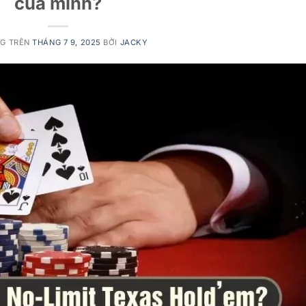
của mình?
NG TRÊN
THÁNG 7 9, 2025
BỞI
JACKY