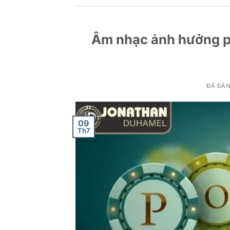
Âm nhạc ảnh hưởng po
ĐÃ ĐĂ
09
Th7