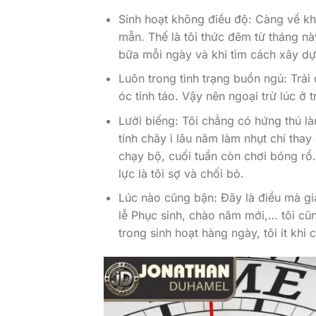
Sinh hoạt không điều độ: Càng về kh
mẫn. Thế là tôi thức đêm từ tháng n
bữa mỗi ngày và khi tìm cách xây dựn
Luôn trong tình trạng buồn ngủ: Trải 
óc tỉnh táo. Vậy nên ngoại trừ lúc ở
Lười biếng: Tôi chẳng có hứng thú là
tính chây ì lâu năm làm nhụt chí thay
chạy bộ, cuối tuần còn chơi bóng rổ
lực là tôi sợ và chối bỏ.
Lúc nào cũng bận: Đây là điều mà gia
lễ Phục sinh, chào năm mới,… tôi cũ
trong sinh hoạt hàng ngày, tôi ít khi