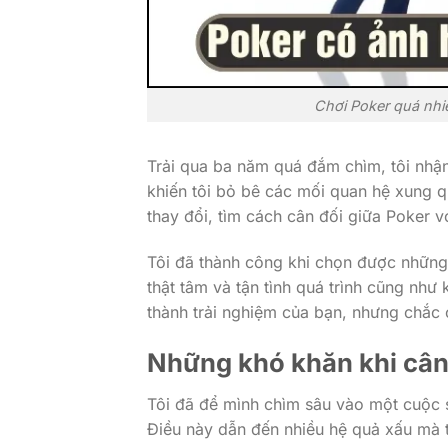
Chơi Poker quá nhi
Trải qua ba năm quá đắm chìm, tôi nhận 
khiến tôi bỏ bê các mối quan hệ xung q
thay đổi, tìm cách cân đối giữa Poker 
Tôi đã thành công khi chọn được những 
thật tâm và tận tình quá trình cũng như
thành trải nghiệm của bạn, nhưng chắc 
Những khó khăn khi cân
Tôi đã để mình chìm sâu vào một cuộc s
Điều này dẫn đến nhiều hệ quả xấu mà 