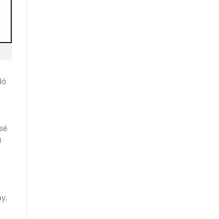
Nó
sẻ
ở
ày.