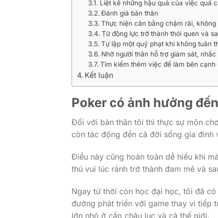
Liệt kê những hậu quả của việc quá 
Đánh giá bản thân
Thực hiện cân bằng chậm rãi, không
Từ động lực trở thành thói quen và sa
Tự lập một quỹ phạt khi không tuân th
Nhờ người thân hỗ trợ giám sát, nhắ
Tìm kiếm thêm việc để làm bên cạnh
Kết luận
Poker có ảnh hưởng đến
Đối với bản thân tôi thì thực sự môn c
còn tác động đến cả đời sống gia đình 
Điều này cũng hoàn toàn dễ hiểu khi mà 
thú vui lúc rảnh trở thành đam mê và s
Ngay từ thời còn học đại học, tôi đã có
đường phát triển với game thay vì tiếp 
lớn nhỏ ở cấp châu lục và cả thế giới.