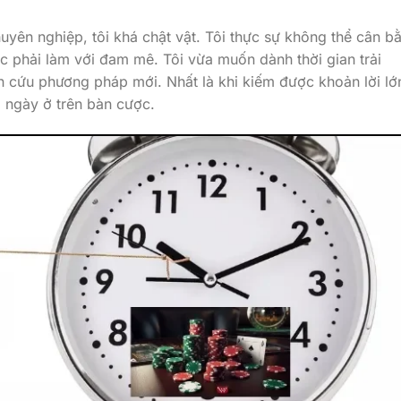
chuyên nghiệp, tôi khá chật vật. Tôi thực sự không thể cân b
ệc phải làm với đam mê. Tôi vừa muốn dành thời gian trải
ên cứu phương pháp mới. Nhất là khi kiếm được khoản lời lớ
cả ngày ở trên bàn cược.