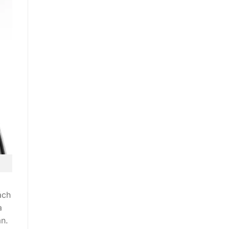
ách
à
ân.