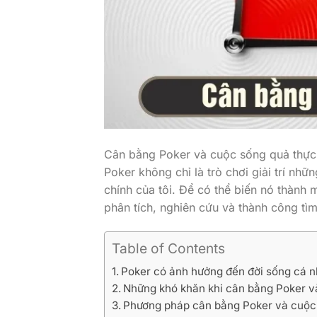
Cân bằng Poker và cuộc sống quả thực là
Poker không chỉ là trò chơi giải trí nh
chính của tôi. Để có thể biến nó thành 
phân tích, nghiên cứu và thành công tì
Table of Contents
Poker có ảnh hưởng đến đời sống cá 
Những khó khăn khi cân bằng Poker 
Phương pháp cân bằng Poker và cuộ