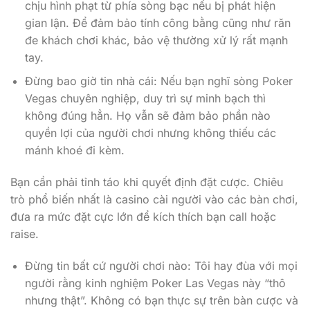
chịu hình phạt từ phía sòng bạc nếu bị phát hiện
gian lận. Để đảm bảo tính công bằng cũng như răn
đe khách chơi khác, bảo vệ thường xử lý rất mạnh
tay.
Đừng bao giờ tin nhà cái: Nếu bạn nghĩ sòng Poker
Vegas chuyên nghiệp, duy trì sự minh bạch thì
không đúng hẳn. Họ vẫn sẽ đảm bảo phần nào
quyền lợi của người chơi nhưng không thiếu các
mánh khoé đi kèm.
Bạn cần phải tỉnh táo khi quyết định đặt cược. Chiêu
trò phổ biến nhất là casino cài người vào các bàn chơi,
đưa ra mức đặt cực lớn để kích thích bạn call hoặc
raise.
Đừng tin bất cứ người chơi nào: Tôi hay đùa với mọi
người rằng kinh nghiệm Poker Las Vegas này “thô
nhưng thật”. Không có bạn thực sự trên bàn cược và