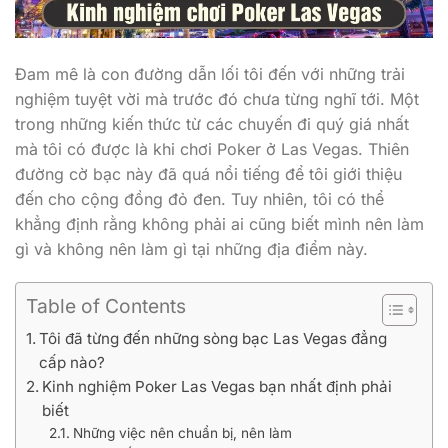
Đam mê là con đường dẫn lối tôi đến với những trải
nghiệm tuyệt vời mà trước đó chưa từng nghĩ tới. Một
trong những kiến thức từ các chuyến đi quý giá nhất
mà tôi có được là khi chơi Poker ở Las Vegas. Thiên
đường cờ bạc này đã quá nổi tiếng để tôi giới thiệu
đến cho cộng đồng đỏ đen. Tuy nhiên, tôi có thể
khẳng định rằng không phải ai cũng biết mình nên làm
gì và không nên làm gì tại những địa điểm này.
Table of Contents
Tôi đã từng đến những sòng bạc Las Vegas đẳng
cấp nào?
Kinh nghiệm Poker Las Vegas bạn nhất định phải
biết
Những việc nên chuẩn bị, nên làm