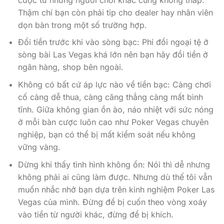
Thậm chí bạn còn phải tip cho dealer hay nhân viên
dọn bàn trong một số trường hợp.
Đổi tiền trước khi vào sòng bạc: Phí đổi ngoại tệ ở
sòng bài Las Vegas khá lớn nên bạn hãy đổi tiền ở
ngân hàng, shop bên ngoài.
Không có bất cứ áp lực nào về tiền bạc: Càng chơi
cố càng dễ thua, càng căng thẳng càng mất bình
tĩnh. Giữa không gian ồn ào, náo nhiệt với sức nóng
ở mỗi bàn cược luôn cao như Poker Vegas chuyên
nghiệp, bạn có thể bị mất kiểm soát nếu không
vững vàng.
Dừng khi thấy tình hình không ổn: Nói thì dễ nhưng
không phải ai cũng làm được. Nhưng dù thế tôi vẫn
muốn nhắc nhở bạn dựa trên kinh nghiệm Poker Las
Vegas của mình. Đừng để bị cuốn theo vòng xoáy
vào tiền từ người khác, đừng để bị khích.