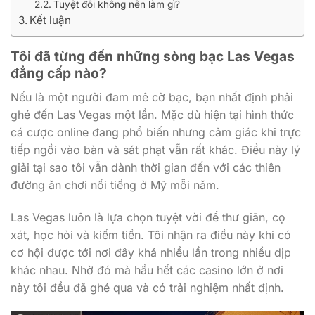
Tuyệt đối không nên làm gì?
Kết luận
Tôi đã từng đến những sòng bạc Las Vegas
đẳng cấp nào?
Nếu là một người đam mê cờ bạc, bạn nhất định phải
ghé đến Las Vegas một lần. Mặc dù hiện tại hình thức
cá cược online đang phổ biến nhưng cảm giác khi trực
tiếp ngồi vào bàn và sát phạt vẫn rất khác. Điều này lý
giải tại sao tôi vẫn dành thời gian đến với các thiên
đường ăn chơi nổi tiếng ở Mỹ mỗi năm.
Las Vegas luôn là lựa chọn tuyệt vời để thư giãn, cọ
xát, học hỏi và kiếm tiền. Tôi nhận ra điều này khi có
cơ hội được tới nơi đây khá nhiều lần trong nhiều dịp
khác nhau. Nhờ đó mà hầu hết các casino lớn ở nơi
này tôi đều đã ghé qua và có trải nghiệm nhất định.