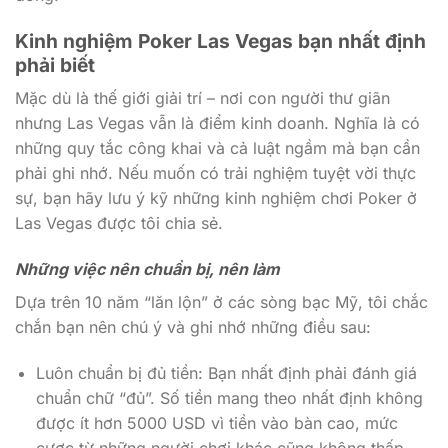
Kinh nghiệm Poker Las Vegas bạn nhất định
phải biết
Mặc dù là thế giới giải trí – nơi con người thư giãn
nhưng Las Vegas vẫn là điểm kinh doanh. Nghĩa là có
những quy tắc công khai và cả luật ngầm mà bạn cần
phải ghi nhớ. Nếu muốn có trải nghiệm tuyệt vời thực
sự, bạn hãy lưu ý kỹ những kinh nghiệm chơi Poker ở
Las Vegas được tôi chia sẻ.
Những việc nên chuẩn bị, nên làm
Dựa trên 10 năm “lăn lộn” ở các sòng bạc Mỹ, tôi chắc
chắn bạn nên chú ý và ghi nhớ những điều sau:
Luôn chuẩn bị đủ tiền: Bạn nhất định phải đánh giá
chuẩn chữ “đủ”. Số tiền mang theo nhất định không
được ít hơn 5000 USD vì tiền vào bàn cao, mức
cược từ những người chơi khác cũng không thấp.