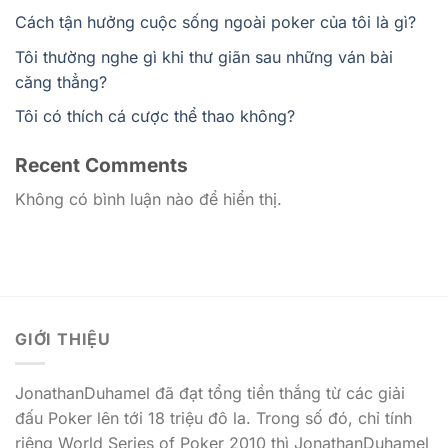
Cách tận hưởng cuộc sống ngoài poker của tôi là gì?
Tôi thường nghe gì khi thư giãn sau những ván bài
căng thẳng?
Tôi có thích cá cược thể thao không?
Recent Comments
Không có bình luận nào để hiển thị.
GIỚI THIỆU
JonathanDuhamel đã đạt tổng tiền thắng từ các giải
đấu Poker lên tới 18 triệu đô la. Trong số đó, chỉ tính
riêng World Series of Poker 2010 thì JonathanDuhamel