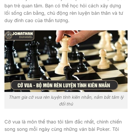
bạn trẻ quan tâm. Bạn có thể học hỏi cách xây dựng
lối sống cân bằng, chủ động rèn luyện bản thân và tư
duy đỉnh cao của thần tượng.
Tham gia cờ vua rèn luyện tính kiên nhẫn, nắm bắt tâm lý
đối thủ
Cờ vua là môn thể thao tôi tâm đắc nhất, chinh chiến
song song mỗi ngày cùng những ván bài Poker. Tôi