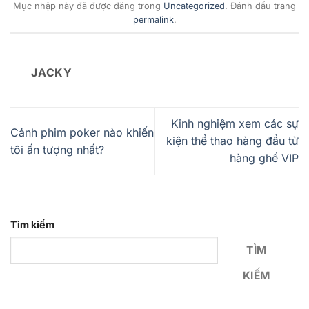
Mục nhập này đã được đăng trong
Uncategorized
. Đánh dấu trang
permalink
.
JACKY
Kinh nghiệm xem các sự
Cảnh phim poker nào khiến
kiện thể thao hàng đầu từ
tôi ấn tượng nhất?
hàng ghế VIP
Tìm kiếm
TÌM
KIẾM