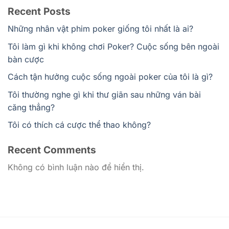
Recent Posts
Những nhân vật phim poker giống tôi nhất là ai?
Tôi làm gì khi không chơi Poker? Cuộc sống bên ngoài
bàn cược
Cách tận hưởng cuộc sống ngoài poker của tôi là gì?
Tôi thường nghe gì khi thư giãn sau những ván bài
căng thẳng?
Tôi có thích cá cược thể thao không?
Recent Comments
Không có bình luận nào để hiển thị.