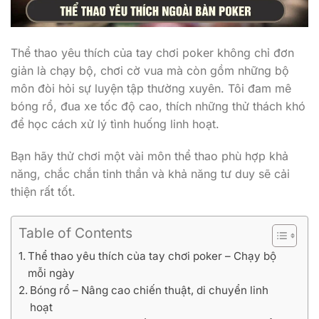
Thể thao yêu thích của tay chơi poker không chỉ đơn
giản là chạy bộ, chơi cờ vua mà còn gồm những bộ
môn đòi hỏi sự luyện tập thường xuyên. Tôi đam mê
bóng rổ, đua xe tốc độ cao, thích những thử thách khó
để học cách xử lý tình huống linh hoạt.
Bạn hãy thử chơi một vài môn thể thao phù hợp khả
năng, chắc chắn tinh thần và khả năng tư duy sẽ cải
thiện rất tốt.
Table of Contents
Thể thao yêu thích của tay chơi poker – Chạy bộ
mỗi ngày
Bóng rổ – Nâng cao chiến thuật, di chuyển linh
hoạt