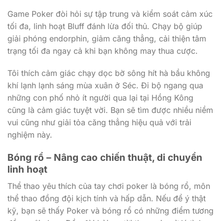
Game Poker đòi hỏi sự tập trung và kiểm soát cảm xúc
tối đa, linh hoạt Bluff đánh lừa đối thủ. Chạy bộ giúp
giải phóng endorphin, giảm căng thẳng, cải thiện tâm
trạng tối đa ngay cả khi bạn không may thua cược.
Tôi thích cảm giác chạy dọc bờ sông hít hà bầu không
khí lạnh lạnh sáng mùa xuân ở Séc. Đi bộ ngang qua
những con phố nhỏ ít người qua lại tại Hồng Kông
cũng là cảm giác tuyệt vời. Bạn sẽ tìm được nhiều niềm
vui cũng như giải tỏa căng thẳng hiệu quả với trải
nghiệm này.
Bóng rổ – Nâng cao chiến thuật, di chuyển
linh hoạt
Thể thao yêu thích của tay chơi poker là bóng rổ, môn
thể thao đồng đội kịch tính và hấp dẫn. Nếu để ý thật
kỹ, bạn sẽ thấy Poker và bóng rổ có những điểm tương