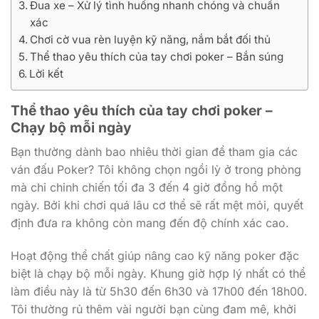
Đua xe – Xử lý tình huống nhanh chóng và chuẩn
xác
Chơi cờ vua rèn luyện kỹ năng, nắm bắt đối thủ
Thể thao yêu thích của tay chơi poker – Bắn súng
Lời kết
Thể thao yêu thích của tay chơi poker –
Chạy bộ mỗi ngày
Bạn thường dành bao nhiêu thời gian để tham gia các
ván đấu Poker? Tôi không chọn ngồi lỳ ở trong phòng
mà chỉ chinh chiến tối đa 3 đến 4 giờ đồng hồ một
ngày. Bởi khi chơi quá lâu cơ thể sẽ rất mệt mỏi, quyết
định đưa ra không còn mang đến độ chính xác cao.
Hoạt động thể chất giúp nâng cao kỹ năng poker đặc
biệt là chạy bộ mỗi ngày. Khung giờ hợp lý nhất có thể
làm điều này là từ 5h30 đến 6h30 và 17h00 đến 18h00.
Tôi thường rủ thêm vài người bạn cùng đam mê, khởi