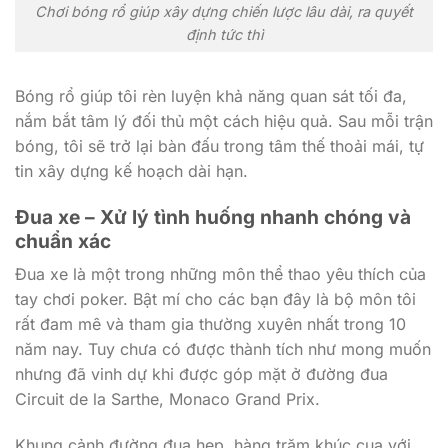
Chơi bóng rổ giúp xây dựng chiến lược lâu dài, ra quyết
định tức thì
Bóng rổ giúp tôi rèn luyện khả năng quan sát tối đa,
nắm bắt tâm lý đối thủ một cách hiệu quả. Sau mỗi trận
bóng, tôi sẽ trở lại bàn đấu trong tâm thế thoải mái, tự
tin xây dựng kế hoạch dài hạn.
Đua xe – Xử lý tình huống nhanh chóng và
chuẩn xác
Đua xe là một trong những môn thể thao yêu thích của
tay chơi poker. Bật mí cho các bạn đây là bộ môn tôi
rất đam mê và tham gia thường xuyên nhất trong 10
năm nay. Tuy chưa có được thành tích như mong muốn
nhưng đã vinh dự khi được góp mặt ở đường đua
Circuit de la Sarthe, Monaco Grand Prix.
Khung cảnh đường đua hẹp, hàng trăm khúc cua với