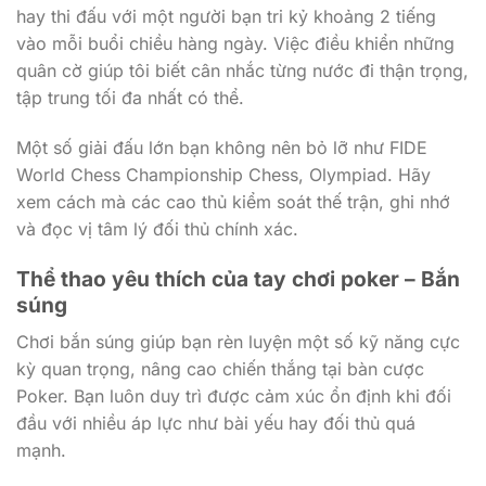
hay thi đấu với một người bạn tri kỷ khoảng 2 tiếng
vào mỗi buổi chiều hàng ngày. Việc điều khiển những
quân cờ giúp tôi biết cân nhắc từng nước đi thận trọng,
tập trung tối đa nhất có thể.
Một số giải đấu lớn bạn không nên bỏ lỡ như FIDE
World Chess Championship Chess, Olympiad. Hãy
xem cách mà các cao thủ kiểm soát thế trận, ghi nhớ
và đọc vị tâm lý đối thủ chính xác.
Thể thao yêu thích của tay chơi poker – Bắn
súng
Chơi bắn súng giúp bạn rèn luyện một số kỹ năng cực
kỳ quan trọng, nâng cao chiến thắng tại bàn cược
Poker. Bạn luôn duy trì được cảm xúc ổn định khi đối
đầu với nhiều áp lực như bài yếu hay đối thủ quá
mạnh.