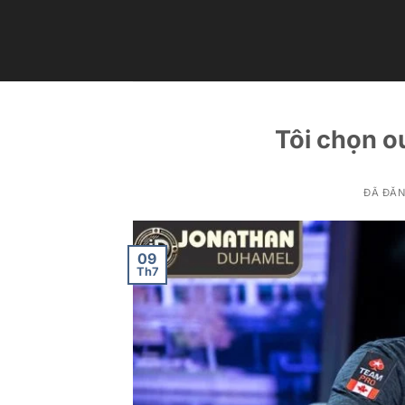
Chuyển
đến
nội
dung
Tôi chọn ou
ĐÃ ĐĂ
09
Th7