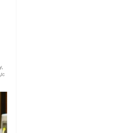
y,
rực