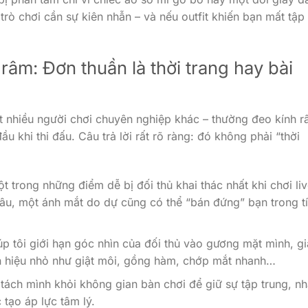
trò chơi cần sự kiên nhẫn – và nếu outfit khiến bạn mất tập
 râm: Đơn thuần là thời trang hay bài
ất nhiều người chơi chuyên nghiệp khác – thường đeo kính r
u khi thi đấu. Câu trả lời rất rõ ràng: đó không phải “thời
t trong những điểm dễ bị đối thủ khai thác nhất khi chơi liv
âu, một ánh mắt do dự cũng có thể “bán đứng” bạn trong t
úp tôi giới hạn góc nhìn của đối thủ vào gương mặt mình, g
ín hiệu nhỏ như giật môi, gồng hàm, chớp mắt nhanh…
tách mình khỏi không gian bàn chơi để giữ sự tập trung, nh
 tạo áp lực tâm lý.