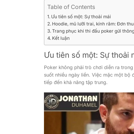
Table of Contents
Ưu tiên số một: Sự thoải mái
Hoodie, mũ lưỡi trai, kính râm: Đơn thu
Trang phục khi thi đấu poker gửi thô
Kết luận
Ưu tiên số một: Sự thoải 
Poker không phải trò chơi diễn ra trong
suốt nhiều ngày liền. Việc mặc một bộ
tiếp đến khả năng tập trung.