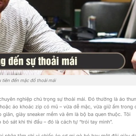
 tiên đến mặc đồ thoải mái
 chuyên nghiệp chú trọng sự thoải mái. Đó thường là áo thu
e hoặc áo khoác zip có mũ – vừa dễ mặc, vừa giữ ấm trong 
o giãn, giày sneaker mềm và êm là bộ ba quen thuộc. Tôi
ó sát khi thi đấu – đó là cách tự “trói tay mình”.
 bị phân tâm chỉ vì chiếc áo sơ mi gò bó hay một đôi giày d