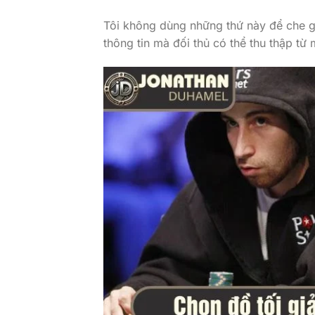
Tôi không dùng những thứ này để che giấ
thông tin mà đối thủ có thể thu thập từ 