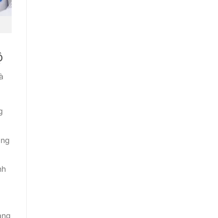
ộ
à
g
àng
nh
ang