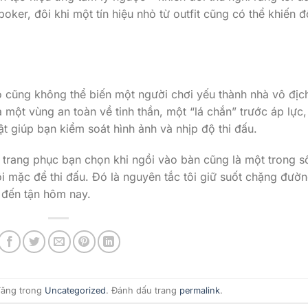
poker, đôi khi một tín hiệu nhỏ từ outfit cũng có thể khiến đ
ó cũng không thể biến một người chơi yếu thành nhà vô địc
một vùng an toàn về tinh thần, một “lá chắn” trước áp lực,
t giúp bạn kiểm soát hình ảnh và nhịp độ thi đấu.
và trang phục bạn chọn khi ngồi vào bàn cũng là một trong s
i mặc để thi đấu. Đó là nguyên tắc tôi giữ suốt chặng đườ
n đến tận hôm nay.
đăng trong
Uncategorized
. Đánh dấu trang
permalink
.