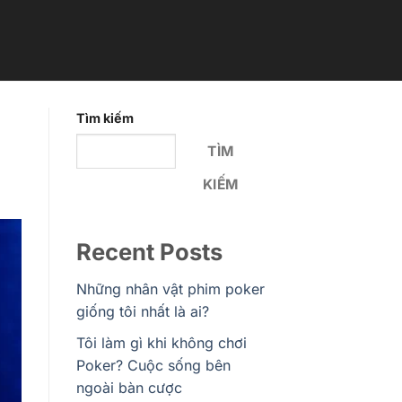
Tìm kiếm
TÌM
KIẾM
Recent Posts
Những nhân vật phim poker
giống tôi nhất là ai?
Tôi làm gì khi không chơi
Poker? Cuộc sống bên
ngoài bàn cược