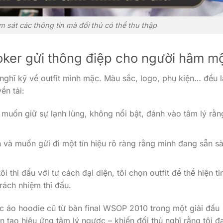
 sát các thông tin mà đối thủ có thể thu thập
poker gửi thông điệp cho người hâm m
 nghĩ kỹ về outfit mình mặc. Màu sắc, logo, phụ kiện… đều l
ền tải:
 muốn giữ sự lạnh lùng, không nổi bật, đánh vào tâm lý rằn
n và muốn gửi đi một tín hiệu rõ ràng rằng mình đang sẵn s
i thi đấu với tư cách đại diện, tôi chọn outfit để thể hiện ti
rách nhiệm thi đấu.
iếc áo hoodie cũ từ bàn final WSOP 2010 trong một giải đấu
ốn tạo hiệu ứng tâm lý ngược – khiến đối thủ nghĩ rằng tôi đ