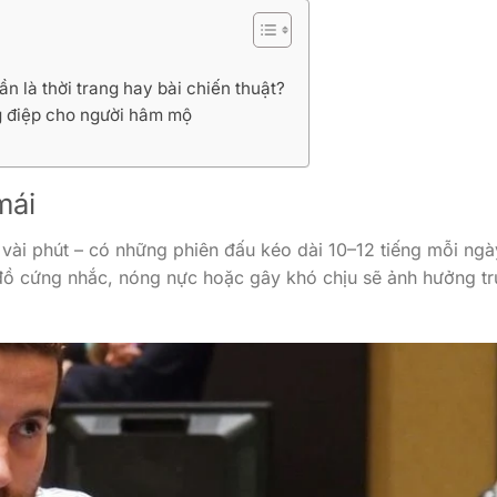
ần là thời trang hay bài chiến thuật?
ng điệp cho người hâm mộ
mái
 vài phút – có những phiên đấu kéo dài 10–12 tiếng mỗi ngà
 đồ cứng nhắc, nóng nực hoặc gây khó chịu sẽ ảnh hưởng t