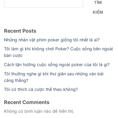
TÌM
KIẾM
Recent Posts
Những nhân vật phim poker giống tôi nhất là ai?
Tôi làm gì khi không chơi Poker? Cuộc sống bên ngoài
bàn cược
Cách tận hưởng cuộc sống ngoài poker của tôi là gì?
Tôi thường nghe gì khi thư giãn sau những ván bài
căng thẳng?
Tôi có thích cá cược thể thao không?
Recent Comments
Không có bình luận nào để hiển thị.