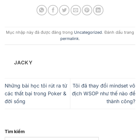
Mục nhập này đã được đăng trong
Uncategorized
. Đánh dấu trang
permalink
.
JACKY
Những bài học tôi rút ra từ
Tôi đã thay đổi mindset vô
các thất bại trong Poker &
địch WSOP như thế nào để
đời sống
thành công?
Tìm kiếm