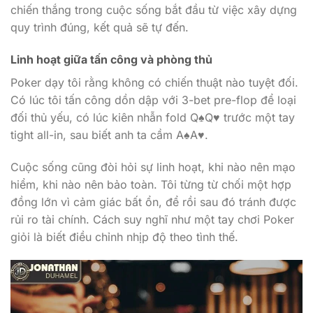
chiến thắng trong cuộc sống bắt đầu từ việc xây dựng
quy trình đúng, kết quả sẽ tự đến.
Linh hoạt giữa tấn công và phòng thủ
Poker dạy tôi rằng không có chiến thuật nào tuyệt đối.
Có lúc tôi tấn công dồn dập với 3-bet pre-flop để loại
đối thủ yếu, có lúc kiên nhẫn fold Q♠Q♥ trước một tay
tight all-in, sau biết anh ta cầm A♠A♥.
Cuộc sống cũng đòi hỏi sự linh hoạt, khi nào nên mạo
hiểm, khi nào nên bảo toàn. Tôi từng từ chối một hợp
đồng lớn vì cảm giác bất ổn, để rồi sau đó tránh được
rủi ro tài chính. Cách suy nghĩ như một tay chơi Poker
giỏi là biết điều chỉnh nhịp độ theo tình thế.