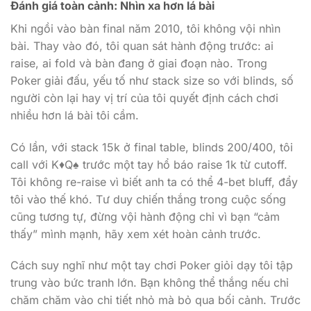
Đánh giá toàn cảnh: Nhìn xa hơn lá bài
Khi ngồi vào bàn final năm 2010, tôi không vội nhìn
bài. Thay vào đó, tôi quan sát hành động trước: ai
raise, ai fold và bàn đang ở giai đoạn nào. Trong
Poker giải đấu, yếu tố như stack size so với blinds, số
người còn lại hay vị trí của tôi quyết định cách chơi
nhiều hơn lá bài tôi cầm.
Có lần, với stack 15k ở final table, blinds 200/400, tôi
call với K♦Q♠ trước một tay hổ báo raise 1k từ cutoff.
Tôi không re-raise vì biết anh ta có thể 4-bet bluff, đẩy
tôi vào thế khó. Tư duy chiến thắng trong cuộc sống
cũng tương tự, đừng vội hành động chỉ vì bạn “cảm
thấy” mình mạnh, hãy xem xét hoàn cảnh trước.
Cách suy nghĩ như một tay chơi Poker giỏi dạy tôi tập
trung vào bức tranh lớn. Bạn không thể thắng nếu chỉ
chăm chăm vào chi tiết nhỏ mà bỏ qua bối cảnh. Trước